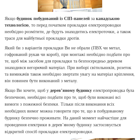
Якщо
будинок побудований із СІП-панелей
за
канадською
технологією
, то перед початком прокладки електропроводки
необхідно розмітити, де будуть знаходитись електроточки, а також
траси для майбутньої прокладки дротів.
Який би з варіантів прокладки Ви не обрали (ПВХ чи метал,
гофрований рукав чи короб), при монтажі необхідно подбати про
те, щоб між засобом для прокладки та безпосередньо деревом
знаходився негорючий матеріал. При виборі світильників, розеток
та вимикачів також необхідно звертати увагу на матеріал кріплення,
він повинен бути виконаний з металу.
Якщо Ви хочете, щоб у
дерев’яному будинку
електропроводка була
безпечною, необхідно подбати про те, щоб були виконані всі
вимоги з пожежної безпеки. Тільки після виконання всіх
необхідних вимог можна говорити про те, що в побудованому
будинку безпечно проживати. На даний момент найчастіше для
проведення електрики в дерев’яному будинку застосовується
відкритий спосіб прокладки електропроводки.