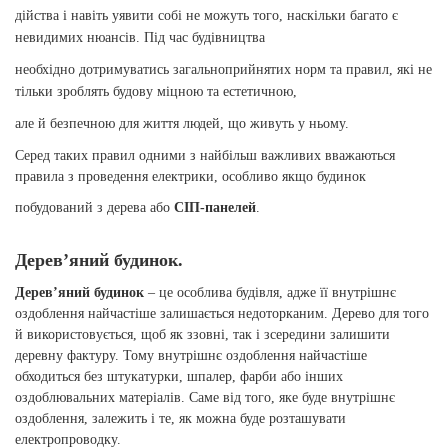
дійства і навіть уявити собі не можуть того, наскільки багато є
невидимих нюансів. Під час будівництва
необхідно дотримуватись загальноприйнятих норм та правил, які не
тільки зроблять будову міцною та естетичною,
але й безпечною для життя людей, що живуть у ньому.
Серед таких правил одними з найбільш важливих вважаються
правила з проведення електрики, особливо якщо будинок
побудований з дерева або
СІП-панелей
.
Дерев’яний будинок.
Дерев’яний будинок
– це особлива будівля, адже її внутрішнє
оздоблення найчастіше залишається недоторканим. Дерево для того
й використовується, щоб як ззовні, так і зсередини залишити
деревну фактуру. Тому внутрішнє оздоблення найчастіше
обходиться без штукатурки, шпалер, фарби або інших
оздоблювальних матеріалів. Саме від того, яке буде внутрішнє
оздоблення, залежить і те, як можна буде розташувати
електропроводку.