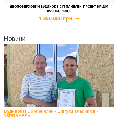
ДВОПОВЕРХОВИЙ БУДИНОК З СІП ПАНЕЛЕЙ. ПРОЕКТ SIP ДІМ
#55 UKRPANEL
1 350 000 грн.
шт
Новини
Будинок із СІП-панелей • Відгуки власників •
УКРПАНЕЛЬ