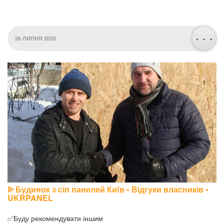
. . .
26 ЛИПНЯ 2020
ᐉ Будинок з сіп панелей Київ • Відгуки власників •
UKRPANEL
✅Буду рекомендувати іншим