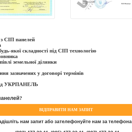
в з СІП панелей
в
удь-якої складності під СІП технологію
мовника
півлі земельної ділянки
ня зазначених у договорі термінів
 від УКРПАНЕЛЬ
панелей
?
ВІДПРАВИТИ НАМ ЗАПИТ
адішліть нам запит або зателефонуйте нам за телефона