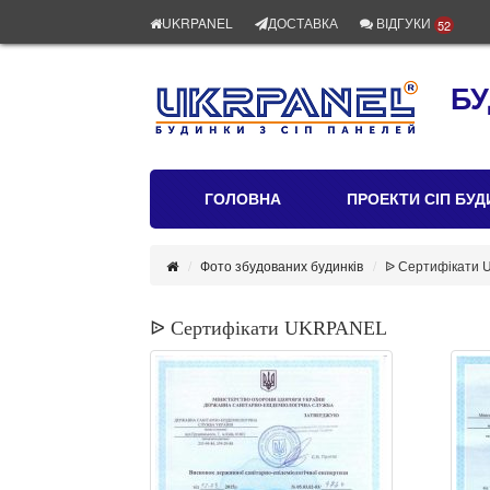
UKRPANEL
ДОСТАВКА
ВІДГУКИ
52
БУ
ГОЛОВНА
ПРОЕКТИ СІП БУД
Фото збудованих будинків
ᐉ Сертифікати
ᐉ Сертифікати UKRPANEL