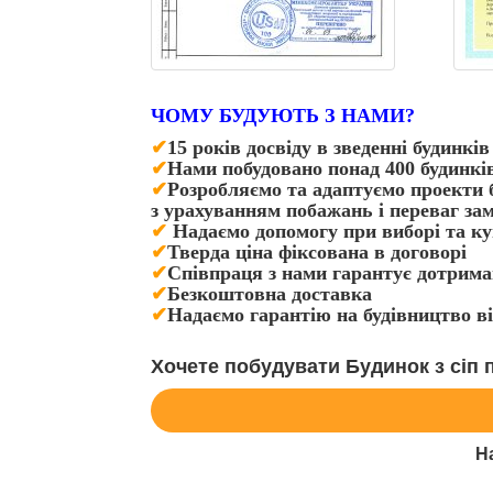
ЧОМУ БУДУЮТЬ З НАМИ?
✔
15 років досвіду в зведенні будинкі
✔
Нами побудовано понад 400 будинкі
✔
Розробляємо та адаптуємо проекти б
з урахуванням побажань і переваг за
✔
Надаємо допомогу при виборі та ку
✔
Тверда ціна фіксована в договорі
✔
Співпраця з нами гарантує дотриман
✔
Безкоштовна доставка
✔
Надаємо гарантію на будівництво
Хочете побудувати Будинок з сіп 
Н