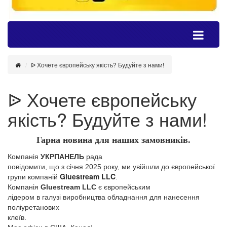
ᐉ Хочете європейську якість? Будуйте з нами!
ᐉ Хочете європейську
якість? Будуйте з нами!
Гарна новина для наших замовників.
Компанія
УКРПАНЕЛЬ
рада
повідомити, що з січня 2025 року, ми увійшли до європейської
G
lue
s
tream
LLC
групи компаній
.
Компанія
Gluestream LLC
є європейським
лідером в галузі виробництва обладнання для нанесення
поліуретанових
клеїв.