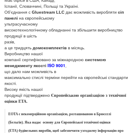
Має офіси в США, Канаді,
Іспанії, Словаччині, Польщі та Україні.
Об’єднання с
Gluestream LLC
дає можливість виробляти
сіп
панелі
на європейському
ультрасучасному
високотехнологічному обладнанні та збільшити виробництво
продукції в шість
разів,
а це тридцять
домокомплектів
в місяць.
Виробництво нашої
компанії сертифіковано за міжнародною
системою
ISO 9001
менеджменту якості
,
що дало нам можливість в
максимально стислі терміни перейти на європейські стандарти
якості.
Високу якість нашої
продукції підтверджено
Європейською організацією з технічної
оцінки ЕТА
.
EOTA є некомерційною організацією, розташованою в Брюсселі
(Бельгія).
Яка надає основу
для
Європейської технічної оцінки
(ETA)
будівельних виробів,
щоб забезпечити узгоджену інформацію про