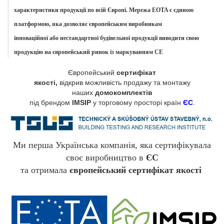
характеристики продукції по всій Європі.
Мережа EOTA є єдиною
платформою, яка дозволяє європейським виробникам
інноваційної
або
нестандартної будівельної продукції
виводити свою
продукцію на європейський ринок із
маркуванням CE
Європейський
сертифікат
якості,
відкрив можливість продажу та монтажу
наших
домокомплектів
ЄС
під брендом
IMSIP
у торговому просторі країн
.
Ми перша Українська компанія, яка сертифікувала
своє виробництво в
ЄС
та отримала
європейський сертифікат якості