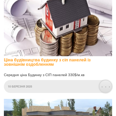
Ціна будівництва будинку з сіп панелей із
зовнішнім оздобленням
Середня ціна Будинку з СІП панелей 330$/м.кв
. . .
10 БЕРЕЗНЯ 2025