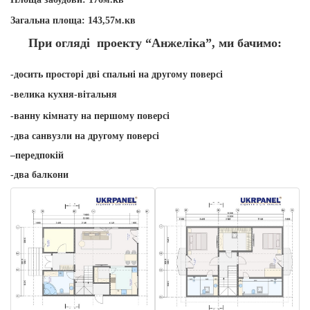
Загальна площа:
143,57
м.кв
При огляді
проект
у
“Анжеліка”
, ми бачимо:
-досить просторі дві спальні на другому поверсі
-велика
кухня-вітальня
-ванну кімнату на першому поверсі
-два санвузли на другому поверсі
–
передпокій
-два балкони