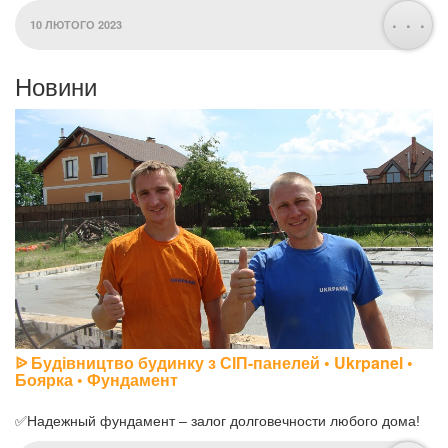
. . .
10 ЛЮТОГО 2023
Новини
ᐉ Будівництво будинку з СІП-панелей • Ukrpanel •
Боярка • Фундамент
✅Надежный фундамент – залог долговечности любого дома!