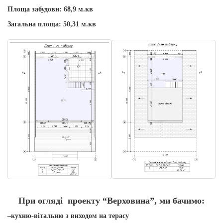
Площа забудови: 68,9 м.кв
Загальна площа: 50,31 м.кв
При огляді
проект
у
“Верховина”
, ми бачимо:
–
кухню-вітальню з виходом на терасу