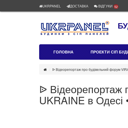
UKRPANEL
ДОСТАВКА
ВІДГУКИ
52
БУ
ГОЛОВНА
ПРОЕКТИ СІП БУД
ᐉ Відеорепортаж про будівельний форум VIRA
ᐉ Відеорепортаж 
UKRAINE в Одесі •