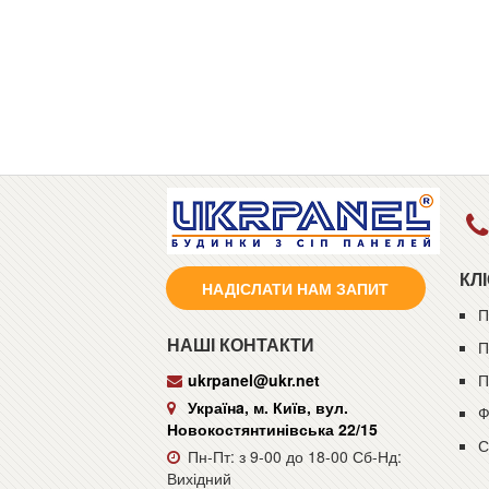
КЛ
НАДІСЛАТИ НАМ ЗАПИТ
П
НАШІ КОНТАКТИ
П
ukrpanel@ukr.net
П
Українa, м. Київ, вул.
Ф
Новокостянтинівська 22/15
С
Пн-Пт: з 9-00 до 18-00 Сб-Нд:
Вихідний