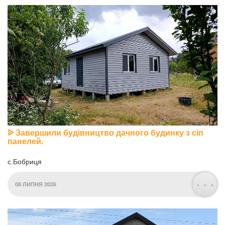
ᐉ Завершили будівництво дачного будинку з сіп
панелей.
с.Бобриця
. . .
08 ЛИПНЯ 2026