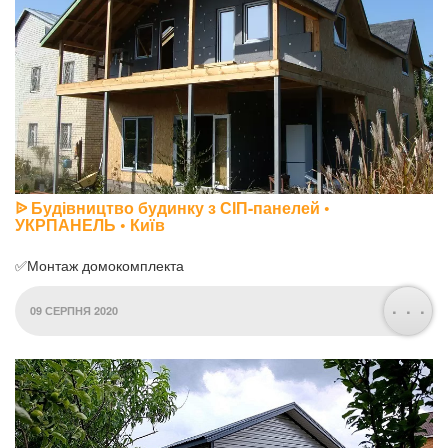
ᐉ Будівництво будинку з СІП-панелей •
УКРПАНЕЛЬ • Київ
✅Монтаж домокомплекта
. . .
09 СЕРПНЯ 2020