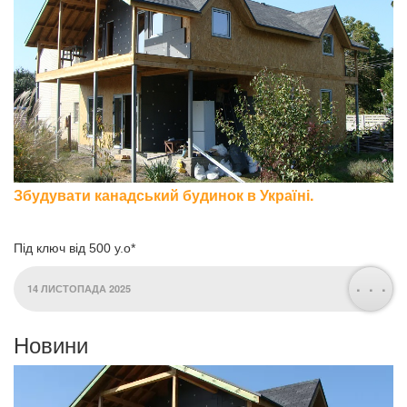
Збудувати канадський будинок в Україні.
Під ключ від 500 у.о*
. . .
14 ЛИСТОПАДА 2025
Новини