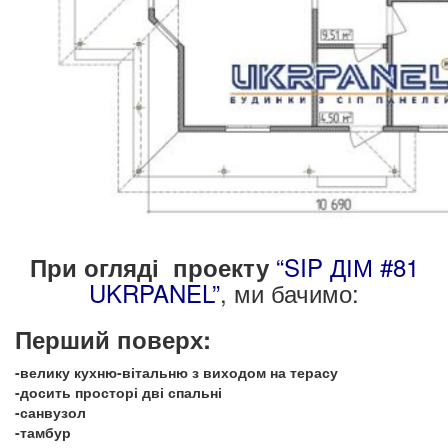
“SIP ДІМ #81
При огляді
проект
у
UKRPANEL”
, ми бачимо:
Перший поверх:
-велику кухню-вітальню з виходом на терасу
-досить просторі дві спальні
-санвузол
-тамбур